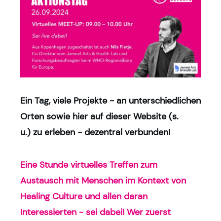
Ein Tag, v
iele Projekte -
an unterschiedlichen
Orten sowie hier auf dieser Website (s.
u.)
zu erleben - d
ezentral verbunden!
E
ine Stunde
virtuelles Treffen zum
Austausch mit
Menschen im Kontext von
Healing Culture und allen daran
Interessierten - s
ei dabei!
Wer zuerst